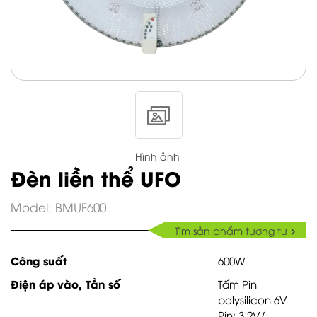
Đèn liền thể UFO BMUF600
Hình ảnh
Đèn liền thể UFO
Model: BMUF600
Tìm sản phẩm tương tự
Công suất
600W
Điện áp vào, Tần số
Tấm Pin
polysilicon 6V
Pin: 3.2V/