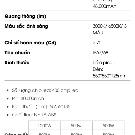
48.000mAh
Quang thông (lm)
Màu sắc ánh sáng
3000K/ 6500K/ 3
GỬI ĐI
MÀU
Chỉ số hoàn màu (Cri)
≥ 70
Tiêu chuẩn
IP67/68
Kích thước
Tấm pin:….
Đèn:
550*550*125mm
Số lượng chip led: 400 chip led
Pin: 30.000mah
Kích thước( nm): 55*55*135
Chất liệu: NHỰA ABS
1200W
500w
500W
Công suất:
500W
500W
500W