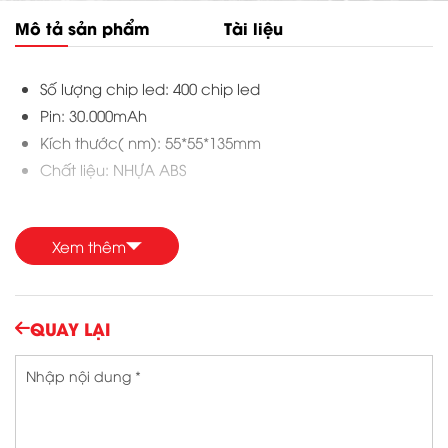
Mô tả sản phẩm
Tài liệu
Số lượng chip led: 400 chip led
Pin: 30.000mAh
Kích thước( nm): 55*55*135mm
Chất liệu: NHỰA ABS
CÔNG TY TNHH SẢN
Xem thêm
XUẤT THIẾT BỊ ĐIỆN
BAN MAI
ĐÈN LED
BAN MAI
QUAY LẠI
Trụ sở:
VPGD: