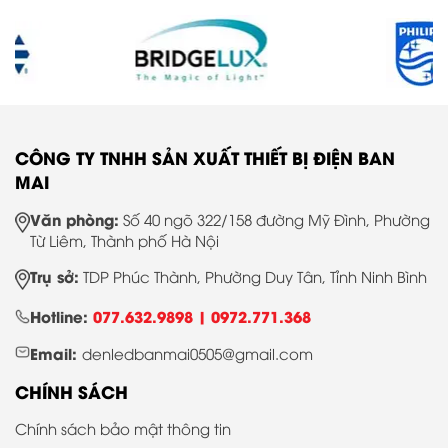
CÔNG TY TNHH SẢN XUẤT THIẾT BỊ ĐIỆN BAN
MAI
Văn phòng:
Số 40 ngõ 322/158 đường Mỹ Đình, Phường
Từ Liêm, Thành phố Hà Nội
Trụ sở:
TDP Phúc Thành, Phường Duy Tân, Tỉnh Ninh Bình
Hotline:
077.632.9898 |
0972.771.368
Email:
denledbanmai0505@gmail.com
CHÍNH SÁCH
Chính sách bảo mật thông tin