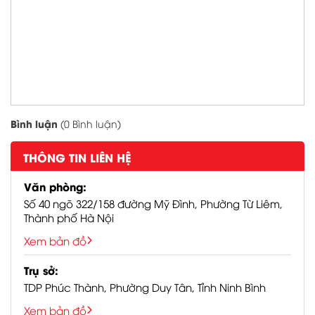
Đính kèm ảnh
Hotline:
0776329898
/
0972771368
Email:
denledbanmai0505@gmail.com
Website:
Bình luận
(0 Bình luận)
https://ledbanmai.com/
Page facebook:
THÔNG TIN LIÊN HỆ
https://www.facebook.com/banmaidenle
Văn phòng:
Tiktok shop:
https://seller-
Số 40 ngõ 322/158 đường Mỹ Đình, Phường Từ Liêm,
Thành phố Hà Nội
vn.tiktok.com/product/manage?
tab=all
Xem bản đồ
Youtube:
https://www.youtube.com/channel/UCi
Trụ sở:
TDP Phúc Thành, Phường Duy Tân, Tỉnh Ninh Bình
Zalo OA:
https://oa.zalo.me/440393212422458835
Xem bản đồ