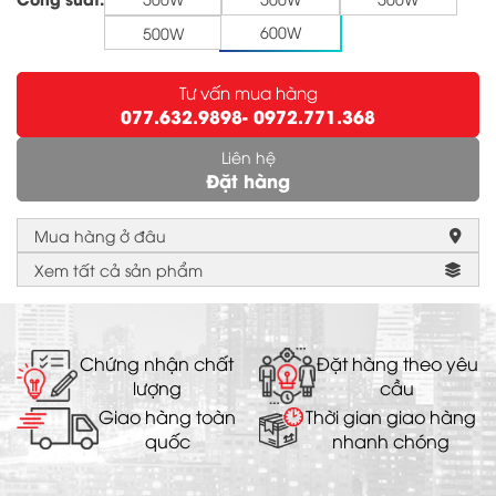
600W
500W
Tư vấn mua hàng
077.632.9898
- 0972.771.368
Liên hệ
Đặt hàng
Mua hàng ở đâu
Xem tất cả sản phẩm
Chứng nhận chất
Đặt hàng theo yêu
lượng
cầu
Giao hàng toàn
Thời gian giao hàng
quốc
nhanh chóng