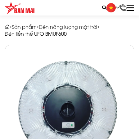
LIÊN HỆ ĐẶT HÀNG
Sản phẩm
Đèn năng lượng mặt trời
Quý khách vui lòng nhập thông tin vào các trường
Đèn liền thể UFO BMUF600
bên dưới. Chúng tôi sẽ liên hệ ngay và báo giá
thương mại sản phẩm này cho quý khách. Xin
chân thành cảm ơn!