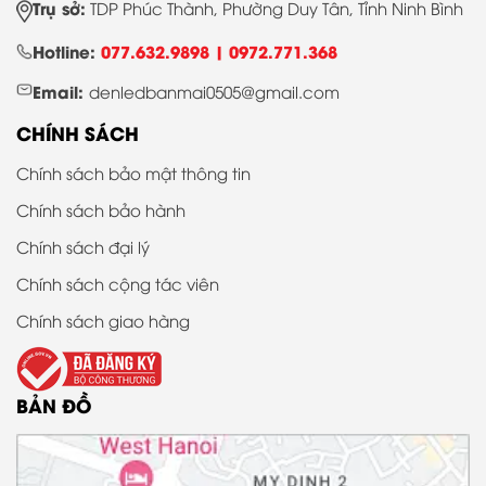
Trụ sở:
TDP Phúc Thành, Phường Duy Tân, Tỉnh Ninh Bình
Hotline:
077.632.9898 |
0972.771.368
Email:
denledbanmai0505@gmail.com
CHÍNH SÁCH
Chính sách bảo mật thông tin
Chính sách bảo hành
Chính sách đại lý
Chính sách cộng tác viên
Chính sách giao hàng
BẢN ĐỒ