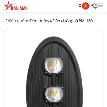
LIÊN HỆ ĐẶT HÀNG
Sản phẩm
Đèn đường
Đèn đường lá BML150
Quý khách vui lòng nhập thông tin vào các trường
bên dưới. Chúng tôi sẽ liên hệ ngay và báo giá
thương mại sản phẩm này cho quý khách. Xin
chân thành cảm ơn!