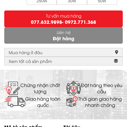
250W
30W
50W
Tư vấn mua hàng
077.632.9898
- 0972.771.368
Liên hệ
Đặt hàng
Mua hàng ở đâu
Xem tất cả sản phẩm
Chứng nhận chất
Đặt hàng theo yêu
lượng
cầu
Giao hàng toàn
Thời gian giao hàng
quốc
nhanh chóng
Mô tả sản phẩm
Tài liệu