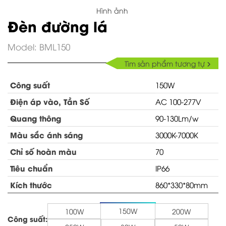
Đèn đường lá BML150
Hình ảnh
Đèn đường lá
Model: BML150
Tìm sản phẩm tương tự
Công suất
150W
Điện áp vào, Tần Số
AC 100-277V
Quang thông
90-130Lm/w
Màu sắc ánh sáng
3000K-7000K
Chỉ số hoàn màu
70
Tiêu chuẩn
IP66
Kích thước
860*330*80mm
GỬI ĐI
150W
100W
200W
Công suất: