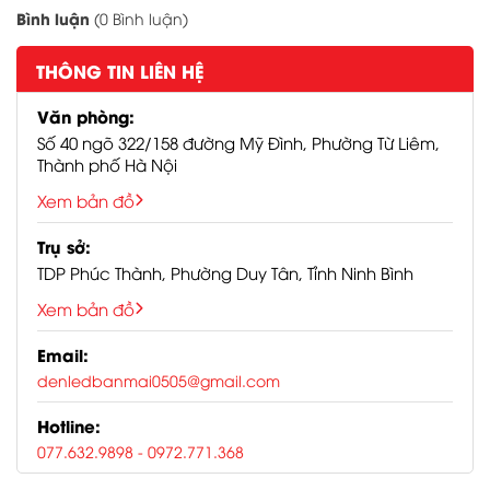
Zalo OA:
Bình luận
(0 Bình luận)
https://oa.zalo.me/440393212422458835
Google map Hà Nội:
THÔNG TIN LIÊN HỆ
https://maps.app.goo.gl/fVQWX7mnyt633
Văn phòng:
Google map Hà
Số 40 ngõ 322/158 đường Mỹ Đình, Phường Từ Liêm,
Nam:
https://maps.app.goo.gl/x2Lpb5WB
Thành phố Hà Nội
#denledbanmai
#denledbm #denled
Xem bản đồ
#denamtran
Trụ sở:
#denpanel #downlight
#amtran9wphi90
TDP Phúc Thành, Phường Duy Tân, Tỉnh Ninh Bình
#amtran12wphi110
Xem bản đồ
Email:
denledbanmai0505@gmail.com
Hotline:
077.632.9898
- 0972.771.368