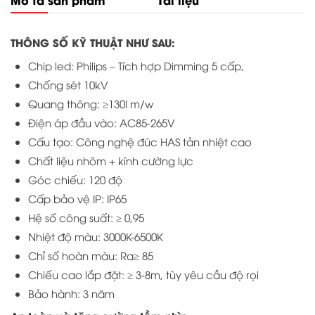
THÔNG SỐ KỸ THUẬT NHƯ SAU:
Chip led: Philips – Tích hợp Dimming 5 cấp,
Chống sét 10kV
Quang thông: ≥130l m/w
Điện áp đầu vào: AC85-265V
Cấu tạo: Công nghệ đúc HAS tản nhiệt cao
Chất liệu nhôm + kính cường lực
Góc chiếu: 120 độ
Cấp bảo vệ IP: IP65
Hệ số công suất: ≥ 0,95
Nhiệt độ màu: 3000K-6500K
Chỉ số hoàn màu: Ra≥ 85
Chiếu cao lắp đặt: ≥ 3-8m, tùy yêu cầu độ rọi
Bảo hành: 3 năm