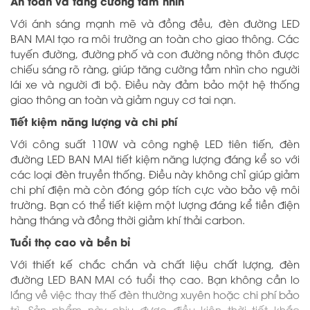
An toàn và tăng cường tầm nhìn
Với ánh sáng mạnh mẽ và đồng đều, đèn đường LED
BAN MAI tạo ra môi trường an toàn cho giao thông. Các
tuyến đường, đường phố và con đường nông thôn được
chiếu sáng rõ ràng, giúp tăng cường tầm nhìn cho người
lái xe và người đi bộ. Điều này đảm bảo một hệ thống
giao thông an toàn và giảm nguy cơ tai nạn.
Tiết kiệm năng lượng và chi phí
Với công suất 110W và công nghệ LED tiên tiến, đèn
đường LED BAN MAI tiết kiệm năng lượng đáng kể so với
các loại đèn truyền thống. Điều này không chỉ giúp giảm
CÔNG TY TNHH SẢN
chi phí điện mà còn đóng góp tích cực vào bảo vệ môi
XUẤT THIẾT BỊ ĐIỆN
trường. Bạn có thể tiết kiệm một lượng đáng kể tiền điện
BAN MAI
hàng tháng và đồng thời giảm khí thải carbon.
ĐÈN LED
Tuổi thọ cao và bền bỉ
BAN MAI
Với thiết kế chắc chắn và chất liệu chất lượng, đèn
Trụ sở:
đường LED BAN MAI có tuổi thọ cao. Bạn không cần lo
lắng về việc thay thế đèn thường xuyên hoặc chi phí bảo
trì. Sản phẩm này chịu được điều kiện thời tiết khắc