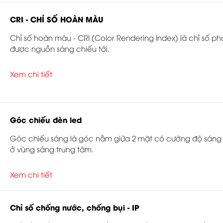
CRI - CHỈ SỐ HOÀN MÀU
Chỉ số hoàn màu - CRI (Color Rendering Index) là chỉ số p
được nguồn sáng chiếu tới.
Xem chi tiết
Góc chiếu đèn led
Góc chiếu sáng là góc nằm giữa 2 mặt có cường độ sáng 
ở vùng sáng trung tâm.
Xem chi tiết
Chỉ số chống nước, chống bụi - IP