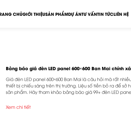
RANG CHỦ
GIỚI THIỆU
SẢN PHẨM
DỰ ÁN
TƯ VẤN
TIN TỨC
LIÊN HỆ
Bảng báo giá đèn LED panel 600×600 Ban Mai chính xá
Giá đèn LED panel 600×600 Ban Mai là câu hỏi mà rất nhiều
thiết bị chiếu sáng trên thị trường. Liệu số tiền bỏ ra để s
sản phẩm. Hãy tham khảo bảng báo giá 99+ đèn LED pane
Xem chi tiết