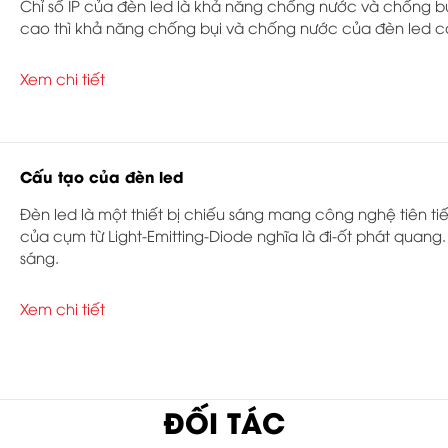
Chỉ số IP của đèn led là khả năng chống nước và chống b
cao thì khả năng chống bụi và chống nước của đèn led cà
Xem chi tiết
Cấu tạo của đèn led
Đèn led là một thiết bị chiếu sáng mang công nghệ tiên tiến
của cụm từ Light-Emitting-Diode nghĩa là đi-ốt phát quang.
sáng.
Xem chi tiết
ĐỐI TÁC