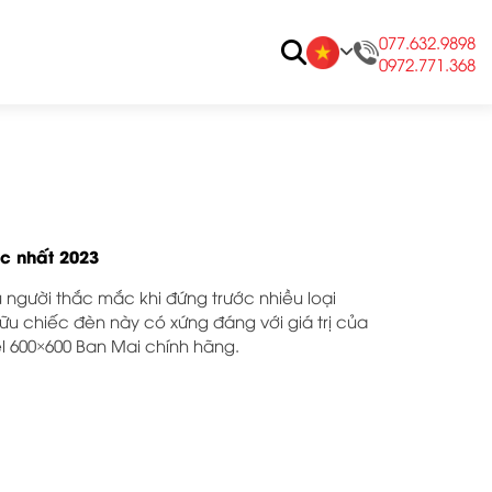
077.632.9898
0972.771.368
c nhất 2023
 người thắc mắc khi đứng trước nhiều loại
ở hữu chiếc đèn này có xứng đáng với giá trị của
l 600×600 Ban Mai chính hãng.