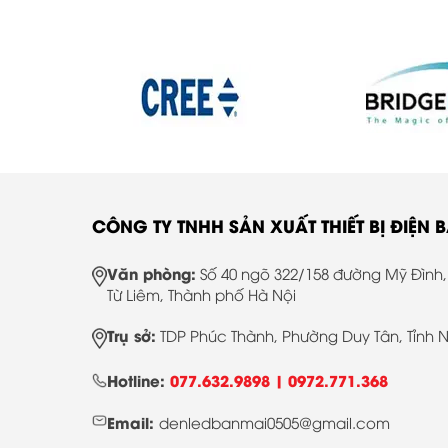
CÔNG TY TNHH SẢN XUẤT THIẾT BỊ ĐIỆN 
Văn phòng:
Số 40 ngõ 322/158 đường Mỹ Đình
Từ Liêm, Thành phố Hà Nội
Trụ sở:
TDP Phúc Thành, Phường Duy Tân, Tỉnh N
Hotline:
077.632.9898 |
0972.771.368
Email:
denledbanmai0505@gmail.com