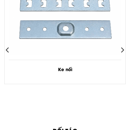
https://maps.app.goo.gl/fVQWX7mnyt633
Google map Hà
Nam:
https://maps.app.goo.gl/x2Lpb5WB
#denledbanmai
#denledbm #denled
#denamtran
#denpanel #downlight
#amtran9wphi90
#amtran12wphi110
Ke nối
Xem chi tiết