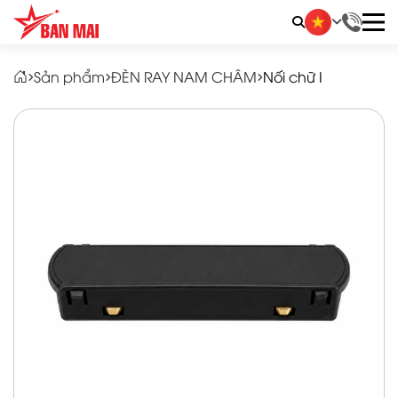
LIÊN HỆ ĐẶT HÀNG
Sản phẩm
ĐÈN RAY NAM CHÂM
Nối chữ I
Quý khách vui lòng nhập thông tin vào các trường
bên dưới. Chúng tôi sẽ liên hệ ngay và báo giá
thương mại sản phẩm này cho quý khách. Xin
chân thành cảm ơn!