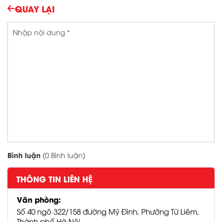
QUAY LẠI
Đính kèm ảnh
CÔNG TY TNHH SẢN
XUẤT THIẾT BỊ ĐIỆN
BAN MAI
ĐÈN LED
BAN MAI
Bình luận
(0 Bình luận)
Trụ sở:
THÔNG TIN LIÊN HỆ
Văn phòng:
VPGD:
Số 40 ngõ 322/158 đường Mỹ Đình, Phường Từ Liêm,
Thành phố Hà Nội