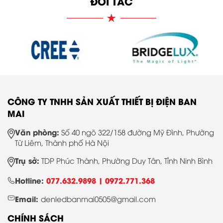
ĐỐI TÁC
CÔNG TY TNHH SẢN XUẤT THIẾT BỊ ĐIỆN BAN
MAI
Văn phòng:
Số 40 ngõ 322/158 đường Mỹ Đình, Phường
Từ Liêm, Thành phố Hà Nội
Trụ sở:
TDP Phúc Thành, Phường Duy Tân, Tỉnh Ninh Bình
Hotline:
077.632.9898 |
0972.771.368
Email:
denledbanmai0505@gmail.com
CHÍNH SÁCH