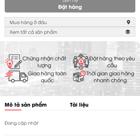
Đặt hàng
Mua hàng ở đâu
GỬI ĐI
Xem tất cả sản phẩm
Chứng nhận chất
Đặt hàng theo yêu
lượng
cầu
Giao hàng toàn
Thời gian giao hàng
quốc
nhanh chóng
Mô tả sản phẩm
Tài liệu
Đang cập nhật