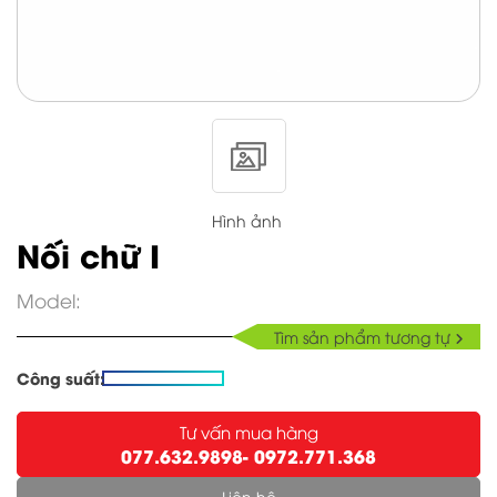
Nối chữ I
Hình ảnh
Nối chữ I
Model:
Tìm sản phẩm tương tự
Công suất:
Tư vấn mua hàng
077.632.9898
- 0972.771.368
Liên hệ