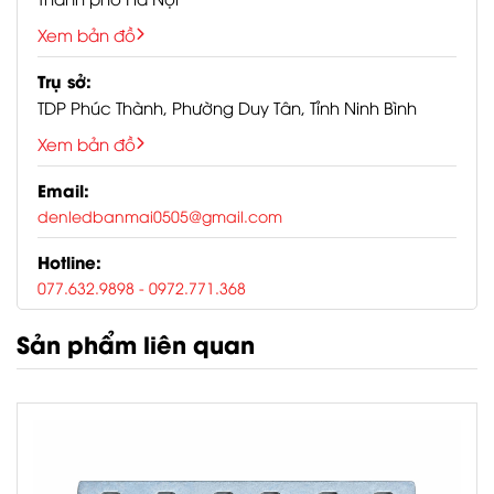
Xem bản đồ
Hotline:
0776329898
/
0972771368
Trụ sở:
Email:
TDP Phúc Thành, Phường Duy Tân, Tỉnh Ninh Bình
denledbanmai0505@gmail.com
Xem bản đồ
Website:
https://ledbanmai.com/
Email:
Page facebook:
denledbanmai0505@gmail.com
https://www.facebook.com/banmaidenle
Hotline:
Tiktok shop:
077.632.9898
- 0972.771.368
https://seller-
vn.tiktok.com/product/manage?
tab=all
Sản phẩm liên quan
Youtube:
https://www.youtube.com/channel/UCi
Zalo OA:
https://oa.zalo.me/440393212422458835
Google map Hà Nội: